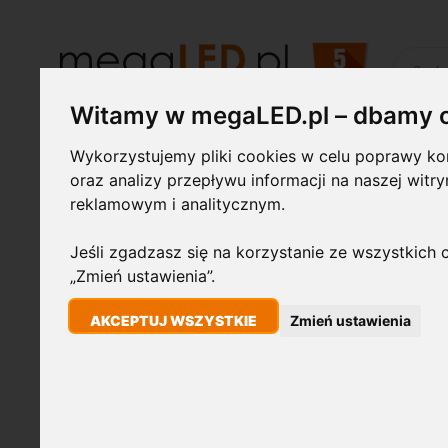
Szukaj
Witamy w megaLED.pl – dbamy 
Wykorzystujemy pliki cookies w celu poprawy kom
Żarówki LED
Świetlówki i
Lampy
oprawy
przemysłowe
oraz analizy przepływu informacji na naszej witr
reklamowym i analitycznym.
STRONA GŁÓWNA
OPRAWA NATYNKOWA TUBA GU10 Ø96X125MM ALU 
Jeśli zgadzasz się na korzystanie ze wszystkich c
„Zmień ustawienia”.
Przejdź
AKCEPTUJ WSZYSTKIE
Zmień ustawienia
na
koniec
galerii