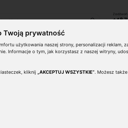
Zadźwoń 
+48 7
Szukaj
lub uru
o Twoją prywatność
fortu użytkowania naszej strony, personalizacji reklam,
Lampy i
Panele i
Lampy-
Naświetlac
oprawy
plafony
Oprawy
halogeny
ynie. Informacje o tym, jak korzystasz z naszej witryny, 
wewnętrzne
Zewnętrzne
UCHYLNA CZARNY
iasteczek, kliknij
„AKCEPTUJ WSZYSTKIE”
. Możesz także
Oprawa natynkowa Tuba
Uchylna Czarny
Oceń ten produkt jako pierwszy
Stylowa uchylna oprawa punktowa typu t