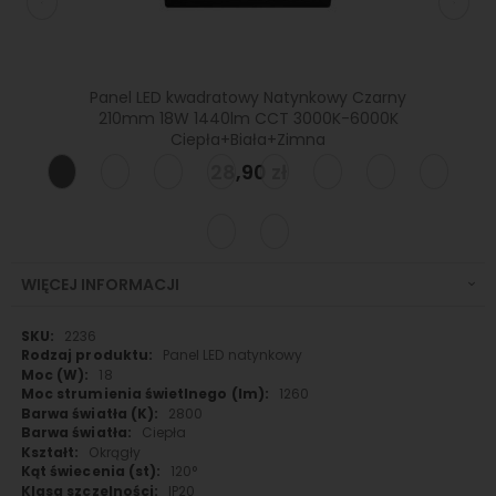
 225mm
Panel LED kwadratowy Natynkowy Czarny
Panel
210mm 18W 1440lm CCT 3000K-6000K
285mm 
Ciepła+Biała+Zimna
28,90 zł
WIĘCEJ INFORMACJI
Więcej
2236
informacji
Panel LED natynkowy
18
1260
2800
Ciepła
Okrągły
120°
IP20