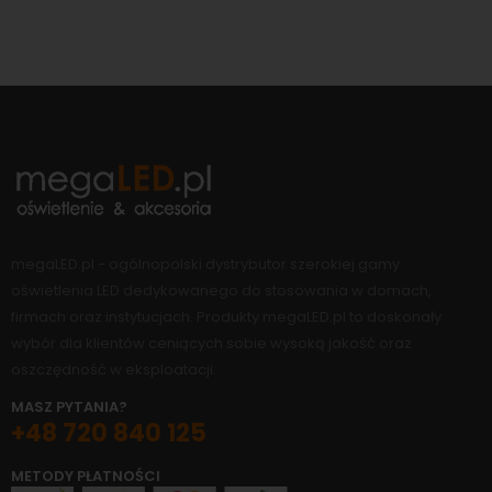
megaLED.pl - ogólnopolski dystrybutor szerokiej gamy
oświetlenia LED dedykowanego do stosowania w domach,
firmach oraz instytucjach. Produkty megaLED.pl to doskonały
wybór dla klientów ceniących sobie wysoką jakość oraz
oszczędność w eksploatacji.
MASZ PYTANIA?
+48 720 840 125
METODY PŁATNOŚCI