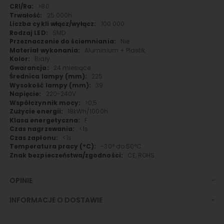
>80
25 000h
100 000
SMD
Nie
Aluminium + Plastik
Biały
24 miesiące
225
39
220-240V
>0,5
18kWh/1000h
F
<1s
<1s
-30° do 50°C
CE, ROHS
OPINIE
INFORMACJE O DOSTAWIE