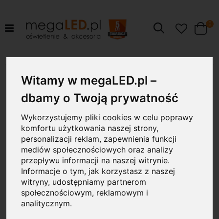
pr
0
Szukaj
Cart
Przejdź
18W
na
Witamy w megaLED.pl –
koniec
galerii
dbamy o Twoją prywatność
Wykorzystujemy pliki cookies w celu poprawy
komfortu użytkowania naszej strony,
personalizacji reklam, zapewnienia funkcji
mediów społecznościowych oraz analizy
przepływu informacji na naszej witrynie.
Informacje o tym, jak korzystasz z naszej
witryny, udostępniamy partnerom
społecznościowym, reklamowym i
analitycznym.