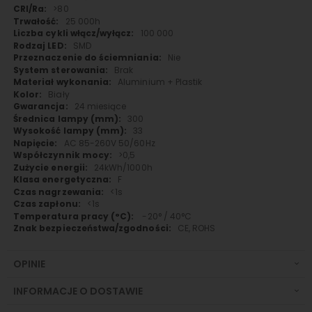
>80
25 000h
100 000
SMD
Nie
Brak
Aluminium + Plastik
Biały
24 miesiące
300
33
AC 85-260V 50/60Hz
>0,5
24kWh/1000h
F
<1s
<1s
-20° / 40°C
CE, ROHS
OPINIE
INFORMACJE O DOSTAWIE