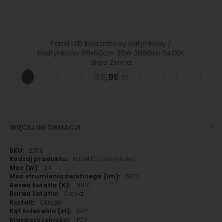
Czarny
Panel LED kwadratowy Natynkowy /
Pa
iała
Podtynkowy 60x60cm 36W 3960lm 6400K
natyn
Biała Zimna
89,99 zł
WIĘCEJ INFORMACJI
Więcej
2250
informacji
Panel LED natynkowy
24
1920
2800
Ciepła
Okrągły
120°
IP20