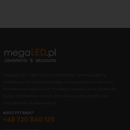
megaLED.pl - ogólnopolski dystrybutor szerokiej gamy
oświetlenia LED dedykowanego do stosowania w domach,
firmach oraz instytucjach. Produkty megaLED.pl to doskonały
wybór dla klientów ceniących sobie wysoką jakość oraz
oszczędność w eksploatacji.
MASZ PYTANIA?
+48 720 840 125