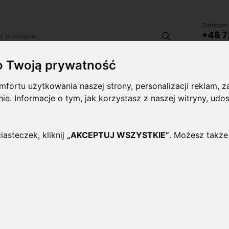
Zadźwoń 
+48 7
Szukaj
lub uru
o Twoją prywatność
Lampy i
Panele i
Lampy-
Naświetlac
fortu użytkowania naszej strony, personalizacji reklam,
oprawy
plafony
Oprawy
halogeny
ynie. Informacje o tym, jak korzystasz z naszej witryny, 
wewnętrzne
Zewnętrzne
CZARNY 60X60CM 40W 3200LM 4500K BIAŁA NEUTRALNA
iasteczek, kliknij
„AKCEPTUJ WSZYSTKIE”
. Możesz także
Panel Oprawa LED HQ kw
60x60cm 40W 3200lm 4500
Oceń ten produkt jako pierwszy
Stylowy, kwadratowy panel natynkowy L