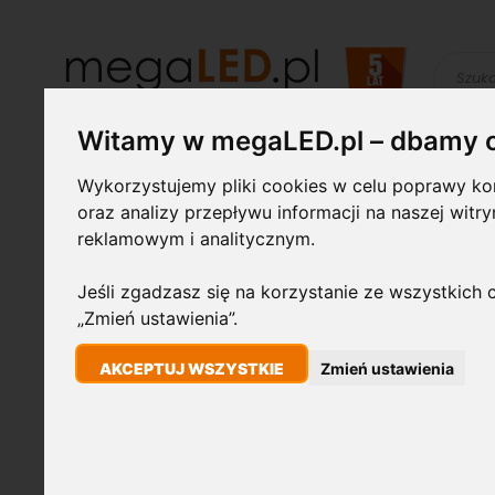
Szukaj
Witamy w megaLED.pl – dbamy 
Żarówki LED
Świetlówki i
Lampy
Wykorzystujemy pliki cookies w celu poprawy kom
oprawy
przemysłowe
oraz analizy przepływu informacji na naszej witr
reklamowym i analitycznym.
STRONA GŁÓWNA
PANEL OPRAWA LED HQ KWADRATOWY NATYNKOWY 
Jeśli zgadzasz się na korzystanie ze wszystkich c
„Zmień ustawienia”.
Przejdź
40W
AKCEPTUJ WSZYSTKIE
Zmień ustawienia
na
koniec
galerii