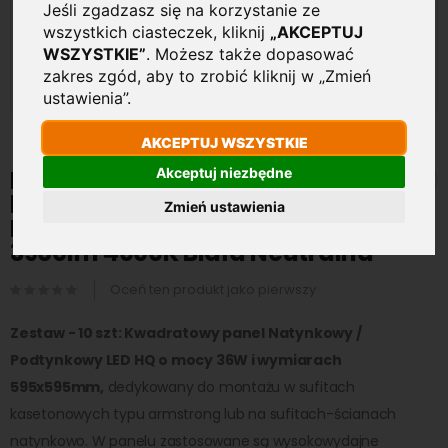
Jeśli zgadzasz się na korzystanie ze
wszystkich ciasteczek, kliknij
„AKCEPTUJ
WSZYSTKIE”
. Możesz także dopasować
zakres zgód, aby to zrobić kliknij w „Zmień
ustawienia”.
AKCEPTUJ WSZYSTKIE
Przejdź
na
Akceptuj niezbędne
Panel Oprawa LED HQ
początek
kwadratowy Natynkowy /
galerii
Zmień ustawienia
Podtynkowy 60x60cm 36W
3960lm 4000K Biała Neutralna
Oceń ten produkt jako pierwszy
Zestaw - 10 szt: Kwadratowy panel Natynkowy /
Podtynkowy LED HQ o mocy 36W i wymiarach
595x595mm,
dedykowany do montażu w sufitach
kasetonowych typu armstrong lub na sufitach-ścianach
natynkowo. W panelu zastosowane są wysokowydajne