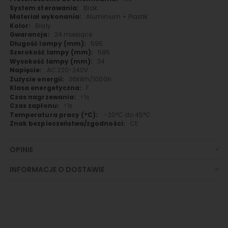
Brak
Aluminium + Plastik
Biały
24 miesiące
595
595
34
AC:220-240V
36kWh/1000h
F
<1s
<1s
-20°C do 45°C
CE
OPINIE
INFORMACJE O DOSTAWIE