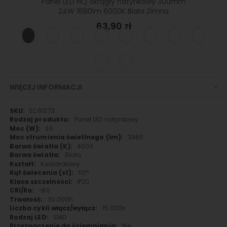
kowy
Panel LED HQ okrągły natynkowy 300mm
Pan
Zimna
24W 1680lm 6000K Biała Zimna
30
63,90 zł
WIĘCEJ INFORMACJI
Więcej
EC61273
informacji
Panel LED natynkowy
36
3960
4000
Biała
Kwadratowy
110°
IP20
>80
30 000h
15 000x
SMD
Nie