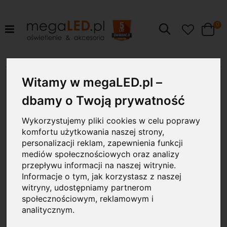
pr
0
Szukaj
Cart
Przejdź
36W
na
Witamy w megaLED.pl –
koniec
galerii
dbamy o Twoją prywatność
Wykorzystujemy pliki cookies w celu poprawy
komfortu użytkowania naszej strony,
personalizacji reklam, zapewnienia funkcji
mediów społecznościowych oraz analizy
przepływu informacji na naszej witrynie.
Informacje o tym, jak korzystasz z naszej
witryny, udostępniamy partnerom
społecznościowym, reklamowym i
analitycznym.