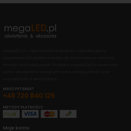
megaLED.pl - ogólnopolski dystrybutor szerokiej gamy
oświetlenia LED dedykowanego do stosowania w domach,
firmach oraz instytucjach. Produkty megaLED.pl to doskonały
wybór dla klientów ceniących sobie wysoką jakość oraz
oszczędność w eksploatacji.
MASZ PYTANIA?
+48 720 840 125
METODY PŁATNOŚCI
Moje konto