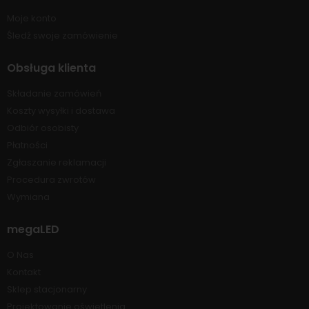
Moje konto
Śledź swoje zamówienie
Obsługa klienta
Składanie zamówień
Koszty wysyłki i dostawa
Odbiór osobisty
Płatności
Zgłaszanie reklamacji
Procedura zwrotów
Wymiana
megaLED
O Nas
Kontakt
Sklep stacjonarny
Projektowanie oświetlenia