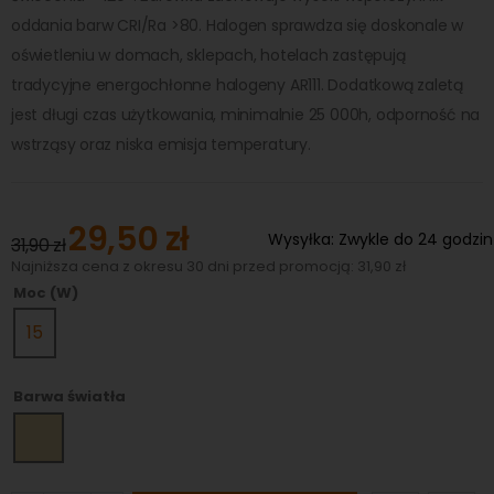
oddania barw CRI/Ra >80. Halogen sprawdza się doskonale w
oświetleniu w domach, sklepach, hotelach zastępują
tradycyjne energochłonne halogeny AR111. Dodatkową zaletą
jest długi czas użytkowania, minimalnie 25 000h, odporność na
wstrząsy oraz niska emisja temperatury.
29,50 zł
Special
Wysyłka:
Zwykle do 24 godzin
31,90 zł
Price
Najniższa cena z okresu 30 dni przed promocją: 31,90 zł
Moc (W)
15
Barwa światła