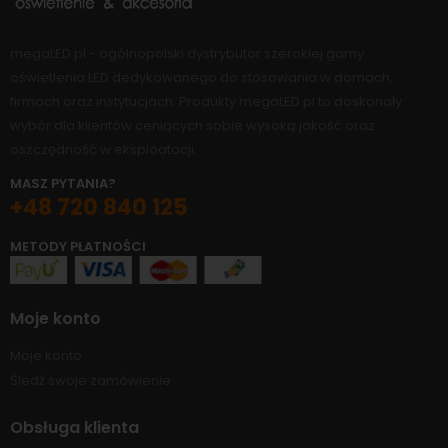
megaLED.pl - ogólnopolski dystrybutor szerokiej gamy
oświetlenia LED dedykowanego do stosowania w domach,
firmach oraz instytucjach. Produkty megaLED.pl to doskonały
wybór dla klientów ceniących sobie wysoką jakość oraz
oszczędność w eksploatacji.
MASZ PYTANIA?
+48 720 840 125
METODY PŁATNOŚCI
Moje konto
Moje konto
Śledź swoje zamówienie
Obsługa klienta