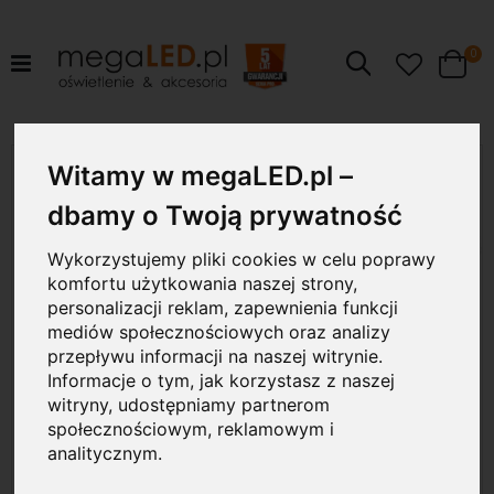
pr
0
Szukaj
Cart
Przejdź
Witamy w megaLED.pl –
15W
na
koniec
dbamy o Twoją prywatność
galerii
Wykorzystujemy pliki cookies w celu poprawy
komfortu użytkowania naszej strony,
personalizacji reklam, zapewnienia funkcji
mediów społecznościowych oraz analizy
przepływu informacji na naszej witrynie.
Informacje o tym, jak korzystasz z naszej
witryny, udostępniamy partnerom
społecznościowym, reklamowym i
analitycznym.