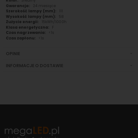
Srebrny
24 miesiące
111
58
15kWh/1000h
F
<1s
<1s
OPINIE
INFORMACJE O DOSTAWIE