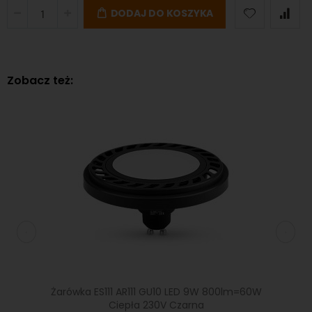
DODAJ DO KOSZYKA
Zobacz też:
5W
Żarówka ES111 AR111 GU10 LED 9W 800lm=60W
Żarów
nialna
Ciepła 230V Czarna