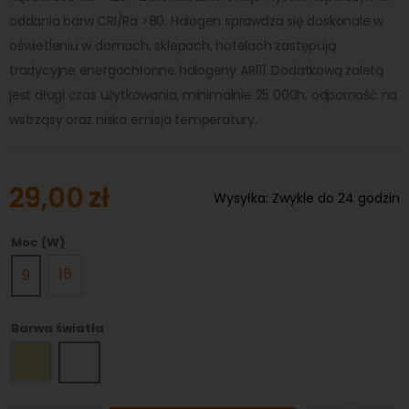
oddania barw CRI/Ra >80. Halogen sprawdza się doskonale w
oświetleniu w domach, sklepach, hotelach zastępują
tradycyjne energochłonne halogeny AR111. Dodatkową zaletą
jest długi czas użytkowania, minimalnie 25 000h, odporność na
wstrząsy oraz niska emisja temperatury.
29,00 zł
Wysyłka:
Zwykle do 24 godzin
Moc (W)
15
9
Barwa światła