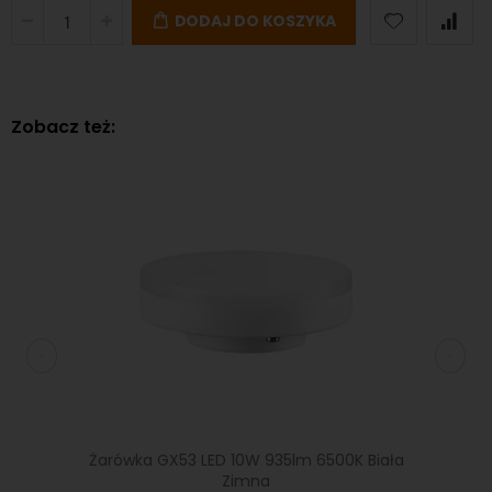
DODAJ DO KOSZYKA
Zobacz też:
 Biała
Żarówka GX53 LED 10W 935lm 6500K Biała
Żarów
Zimna