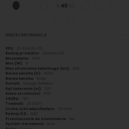
9,40 zł
WIĘCEJ INFORMACJI
Więcej
ZL-AG4129-00
informacji
Żarówka LED
GU10
9
800
4000
Biała
Okrągły, Reflektor
120°
IP20
>80
25 000h
25 000x
SMD
Nie
Brak
Czarny