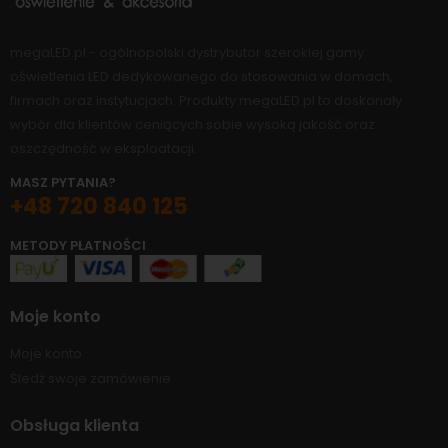
megaLED.pl - ogólnopolski dystrybutor szerokiej gamy
oświetlenia LED dedykowanego do stosowania w domach,
firmach oraz instytucjach. Produkty megaLED.pl to doskonały
wybór dla klientów ceniących sobie wysoką jakość oraz
oszczędność w eksploatacji.
MASZ PYTANIA?
+48 720 840 125
METODY PŁATNOŚCI
Moje konto
Moje konto
Śledź swoje zamówienie
Obsługa klienta