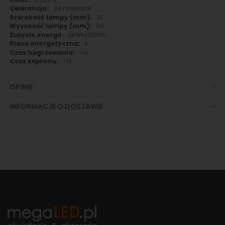
24 miesiące
111
58
9kWh/1000h
F
<1s
<1s
OPINIE
INFORMACJE O DOSTAWIE