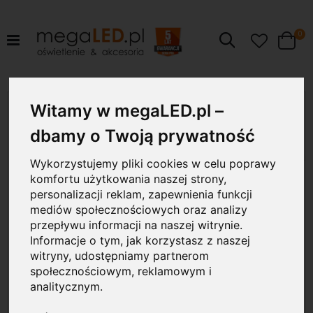
pr
0
Szukaj
Cart
Przejdź
Witamy w megaLED.pl –
9W
na
koniec
dbamy o Twoją prywatność
galerii
Wykorzystujemy pliki cookies w celu poprawy
komfortu użytkowania naszej strony,
personalizacji reklam, zapewnienia funkcji
mediów społecznościowych oraz analizy
przepływu informacji na naszej witrynie.
Informacje o tym, jak korzystasz z naszej
witryny, udostępniamy partnerom
społecznościowym, reklamowym i
analitycznym.