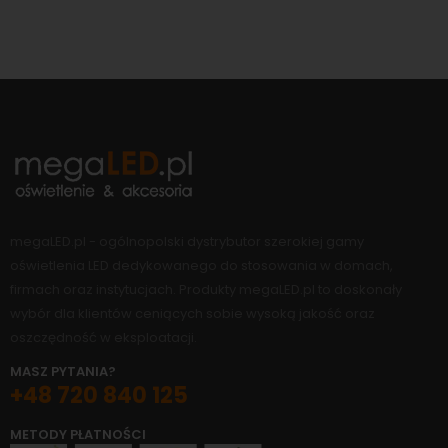
megaLED.pl - ogólnopolski dystrybutor szerokiej gamy
oświetlenia LED dedykowanego do stosowania w domach,
firmach oraz instytucjach. Produkty megaLED.pl to doskonały
wybór dla klientów ceniących sobie wysoką jakość oraz
oszczędność w eksploatacji.
MASZ PYTANIA?
+48 720 840 125
METODY PŁATNOŚCI