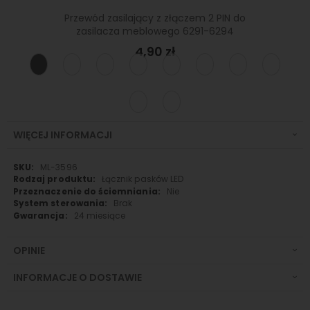
Zł
GBW z
Przewód zasilający z złączem 2 PIN do
zatrz
zasilacza meblowego 6291-6294
4,90 zł
WIĘCEJ INFORMACJI
Więcej
ML-3596
informacji
Łącznik pasków LED
Nie
Brak
24 miesiące
OPINIE
INFORMACJE O DOSTAWIE