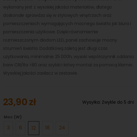
wykonany jest z wysokiej jakości materiałów, dlatego
doskonale sprawdza się w stylowych wnętrzach oraz
pomieszczeniach wymagających mocnego światła jak biura i
pomieszczenia użytkowe. Dzięki równomiernie
rozmieszczonym diodom LED, panel zachowuje mocny
strumień światła. Dodatkową zaletą jest długi czas
użytkowania, minimalnie 25 000h, wysoki współczynnik oddania
barw CRI/Ra >80 oraz szybki i łatwy montaż za pomocą klamer.
Wysokiej jakości zasilacz w zestawie.
23,90 zł
Wysyłka:
Zwykle do 5 dni
Moc (W)
3
6
18
24
12