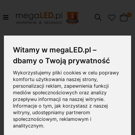
pr
0
Szukaj
Cart
Przejdź
12W
na
Witamy w megaLED.pl –
koniec
galerii
dbamy o Twoją prywatność
Wykorzystujemy pliki cookies w celu poprawy
komfortu użytkowania naszej strony,
personalizacji reklam, zapewnienia funkcji
mediów społecznościowych oraz analizy
przepływu informacji na naszej witrynie.
Informacje o tym, jak korzystasz z naszej
witryny, udostępniamy partnerom
społecznościowym, reklamowym i
analitycznym.