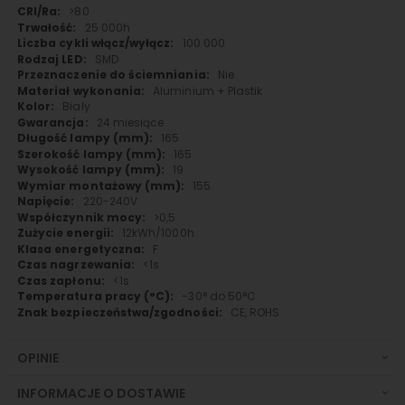
>80
25 000h
100 000
SMD
Nie
Aluminium + Plastik
Biały
24 miesiące
165
165
19
155
220-240V
>0,5
12kWh/1000h
F
<1s
<1s
-30° do 50°C
CE, ROHS
OPINIE
INFORMACJE O DOSTAWIE