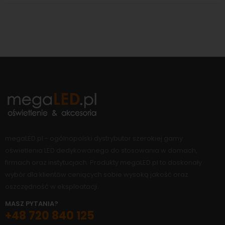
megaLED.pl - ogólnopolski dystrybutor szerokiej gamy
oświetlenia LED dedykowanego do stosowania w domach,
firmach oraz instytucjach. Produkty megaLED.pl to doskonały
wybór dla klientów ceniących sobie wysoką jakość oraz
oszczędność w eksploatacji.
MASZ PYTANIA?
+48 720 840 125