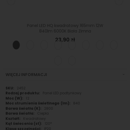
 720lm
Panel LED HQ kwadratowy 165mm 12W
Panel
840lm 6000K Biała Zimna
23,90 zł
WIĘCEJ INFORMACJI
Więcej
2452
informacji
Panel LED podtynkowy
12
840
2800
Ciepła
Kwadratowy
120°
IP20