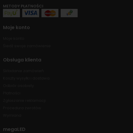
METODY PŁATNOŚCI
Moje konto
Moje konto
Śledź swoje zamówienie
Obsługa klienta
Składanie zamówień
Koszty wysyłki i dostawa
Odbiór osobisty
Płatności
Zgłaszanie reklamacji
Procedura zwrotów
Wymiana
megaLED