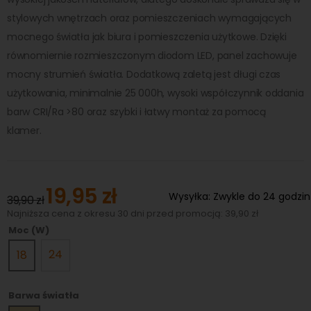
stylowych wnętrzach oraz pomieszczeniach wymagających
mocnego światła jak biura i pomieszczenia użytkowe. Dzięki
równomiernie rozmieszczonym diodom LED, panel zachowuje
mocny strumień światła. Dodatkową zaletą jest długi czas
użytkowania, minimalnie 25 000h, wysoki współczynnik oddania
barw CRI/Ra >80 oraz szybki i łatwy montaż za pomocą
klamer.
19,95 zł
Special
Wysyłka:
Zwykle do 24 godzin
39,90 zł
Price
Najniższa cena z okresu 30 dni przed promocją: 39,90 zł
Moc (W)
24
18
Barwa światła