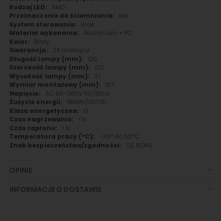
SMD
Nie
Brak
Aluminium + PC
Biały
24 miesiące
120
120
27
107
AC 85-260V 50/60Hz
18kWh/1000h
G
<1s
<1s
-30° do 50°C
CE, ROHS
OPINIE
INFORMACJE O DOSTAWIE