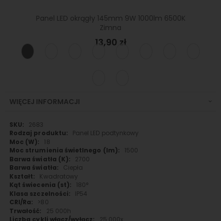
 480lm
Panel LED okrągły 145mm 9W 1000lm 6500K
Panel
Zimna
13,90 zł
WIĘCEJ INFORMACJI
Więcej
2683
informacji
Panel LED podtynkowy
18
1500
2700
Ciepła
Kwadratowy
180°
IP54
>80
25 000h
25 000x