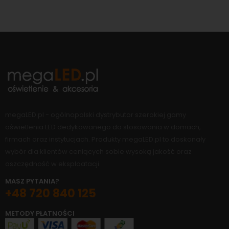
megaLED.pl - ogólnopolski dystrybutor szerokiej gamy
oświetlenia LED dedykowanego do stosowania w domach,
firmach oraz instytucjach. Produkty megaLED.pl to doskonały
wybór dla klientów ceniących sobie wysoką jakość oraz
oszczędność w eksploatacji.
MASZ PYTANIA?
+48 720 840 125
METODY PŁATNOŚCI