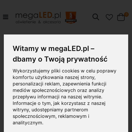
pr
0
Szukaj
Cart
Przejdź
18W
na
Witamy w megaLED.pl –
koniec
galerii
dbamy o Twoją prywatność
Wykorzystujemy pliki cookies w celu poprawy
komfortu użytkowania naszej strony,
personalizacji reklam, zapewnienia funkcji
mediów społecznościowych oraz analizy
przepływu informacji na naszej witrynie.
Informacje o tym, jak korzystasz z naszej
witryny, udostępniamy partnerom
społecznościowym, reklamowym i
analitycznym.