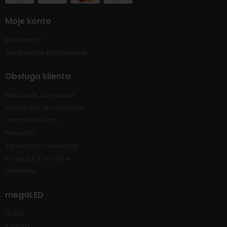
Moje konto
Moje konto
Śledź swoje zamówienie
Obsługa klienta
Składanie zamówień
Koszty wysyłki i dostawa
Odbiór osobisty
Płatności
Zgłaszanie reklamacji
Procedura zwrotów
Wymiana
megaLED
O Nas
Kontakt