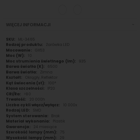
WIĘCEJ INFORMACJI
Więcej
ML-3465
informacji
Żarówka LED
GX53
10
935
6500
Zimna
Okrągły, Reflektor
100°
IP20
>80
20 000h
10 000x
SMD
Brak
Plastik
24 miesiące
75
29