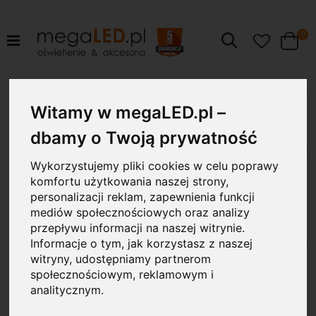
pr
0
Szukaj
Cart
Przejdź
Witamy w megaLED.pl –
10W
na
koniec
dbamy o Twoją prywatność
galerii
Wykorzystujemy pliki cookies w celu poprawy
komfortu użytkowania naszej strony,
personalizacji reklam, zapewnienia funkcji
mediów społecznościowych oraz analizy
przepływu informacji na naszej witrynie.
Informacje o tym, jak korzystasz z naszej
witryny, udostępniamy partnerom
społecznościowym, reklamowym i
analitycznym.