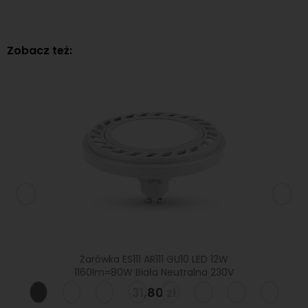
Zobacz też:
 Ciepla
Żarówka ES111 AR111 GU10 LED 12W
Ż
1160lm=80W Biała Neutralna 230V
31,80 zł