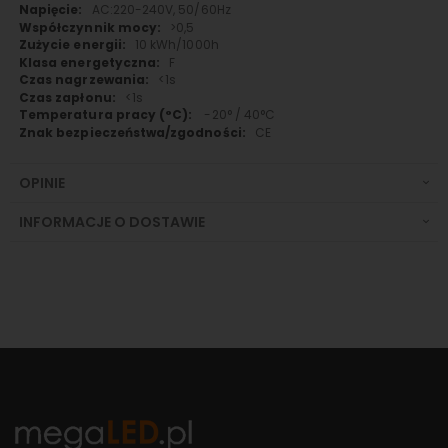
AC:220-240V, 50/60Hz
>0,5
10 kWh/1000h
F
<1s
<1s
-20° / 40°C
CE
OPINIE
INFORMACJE O DOSTAWIE