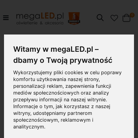
pr
0
Szukaj
Cart
Przejdź
10W
Witamy w megaLED.pl –
na
koniec
dbamy o Twoją prywatność
galerii
Wykorzystujemy pliki cookies w celu poprawy
komfortu użytkowania naszej strony,
personalizacji reklam, zapewnienia funkcji
mediów społecznościowych oraz analizy
przepływu informacji na naszej witrynie.
Informacje o tym, jak korzystasz z naszej
witryny, udostępniamy partnerom
społecznościowym, reklamowym i
analitycznym.