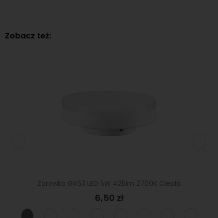
Zobacz też:
lm=45W
Żarówka GX53 LED 5W 425lm 2700K Ciepla
Ż
11
6,50 zł