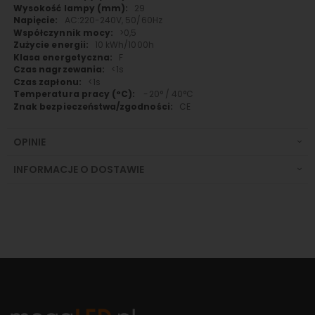
29
AC:220-240V, 50/60Hz
>0,5
10 kWh/1000h
F
<1s
<1s
-20° / 40°C
CE
OPINIE
INFORMACJE O DOSTAWIE