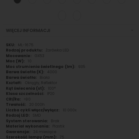
WIĘCEJ INFORMACJI
Więcej
ML-1675
informacji
Żarówka LED
GX53
10
935
4000
Biała
Okrągły, Reflektor
100°
IP20
>80
20 000h
10 000x
SMD
Brak
Plastik
24 miesiące
75